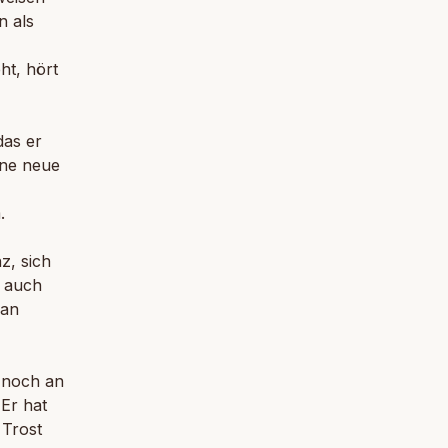
n als
ht, hört
das er
ine neue
.
z, sich
, auch
 an
s noch an
 Er hat
 Trost