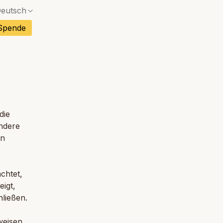
eutsch
Keine genaue Übereinstimmung — ein Bestätigung
Spende
Keine genaue Übereinstimmung — ein Bestätigung
sisch
Keine genaue Übereinstimmung — ein Bestätigung
h
Keine genaue Übereinstimmung — ein Bestätigung
h
Keine genaue Übereinstimmung — ein Bestätigung
iesisch
die
Keine genaue Übereinstimmung — ein Bestätigung
andere
amesisch
on
Keine genaue Übereinstimmung — ein Bestätigung
disch
chtet,
eigt,
hließen.
weisen