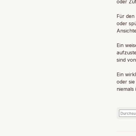
oder Zuf
Für den 
oder spü
Ansichte
Ein wei
aufzuste
sind vo
Ein wirk
oder sie
niemals 