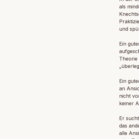
als mind
Knechtsc
Praktizi
und spür
Ein gute
aufgesch
Theorie 
„überleg
Ein gute
an Ansic
nicht vo
keiner A
Er sucht
das ande
alle Ans