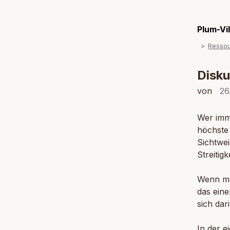
Plum-Vi
Resso
Disku
von
26
Wer imme
höchste 
Sichtwei
Streitigk
Wenn man
das eine
sich dar
In der e