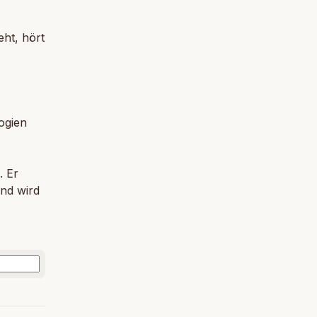
ht, hört
ogien
. Er
und wird