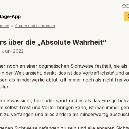
D
English / Englisch
llage-App
urcen
Sutren und Lehrreden
Français / Franzö
Español / Spanisc
rs über die „Absolute Wahrheit“
Italiano / Italienisc
. Juni 2022
Português / Portug
r noch an einer dogmatischen Sichtweise festhält, sie als 
in der Welt ansieht, denkt ‚das ist das Vortrefflichste‘ und 
Tiếng Việt / Vietn
sen als minderwertig abtut, gilt immer noch als nicht frei v
ภาษาไทย / Thailän
eiten.
 etwas sieht, hört oder spürt und es als das Einzige betra
m selbst Trost und Vorteil bringen kann, ist man immer gen
in zu verfangen und alles andere als minderwertig auszusc
igenen Sichtweise gefangen zu sein und alle anderen Sicht