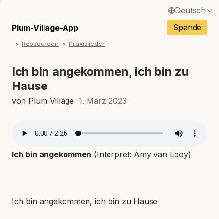
Deutsch
English / Englisch
Spende
Plum-Village-App
Ressourcen
Praxislieder
Français / Französisch
Español / Spanisch
Ich bin angekommen, ich bin zu
Hause
Italiano / Italienisch
von Plum Village
1. März 2023
Português / Portugiesisch
Tiếng Việt / Vietnamesisch
ภาษาไทย / Thailändisch
Ich bin angekommen
(Interpret: Amy van Looy)
Ich bin angekommen, ich bin zu Hause