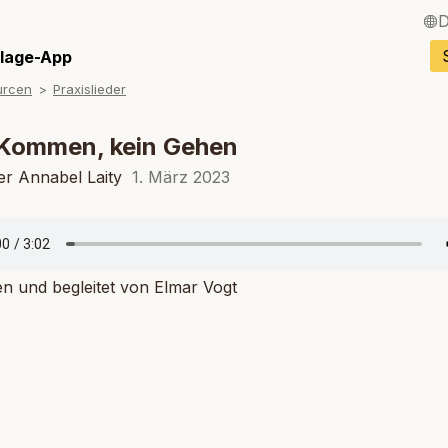
D
English / Englisch
llage-App
urcen
Praxislieder
Français / Franzö
Español / Spanisc
 Kommen, kein Gehen
Italiano / Italienisc
er Annabel Laity
1. März 2023
Português / Portug
Tiếng Việt / Vietn
n und begleitet von Elmar Vogt
ภาษาไทย / Thailän