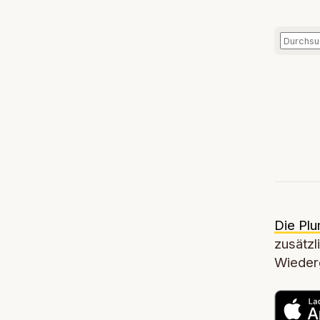
Die Plu
zusätzl
Wiederg