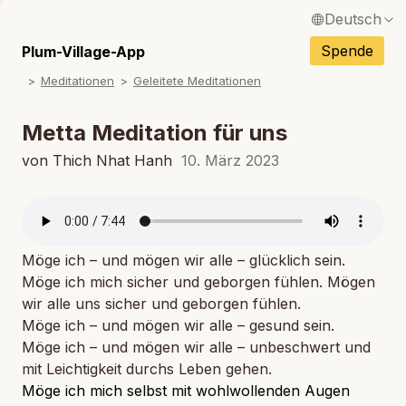
Deutsch
English / Englisch
Spende
Plum-Village-App
Meditationen
Geleitete Meditationen
Français / Französisch
Español / Spanisch
Metta Meditation für uns
Italiano / Italienisch
von Thich Nhat Hanh
10. März 2023
Português / Portugiesisch
Tiếng Việt / Vietnamesisch
Möge ich – und mögen wir alle – glücklich sein.
ภาษาไทย / Thailändisch
Möge ich mich sicher und geborgen fühlen. Mögen
wir alle uns sicher und geborgen fühlen.
Möge ich – und mögen wir alle – gesund sein.
Möge ich – und mögen wir alle – unbeschwert und
mit Leichtigkeit durchs Leben gehen.
Möge ich mich selbst mit wohlwollenden Augen