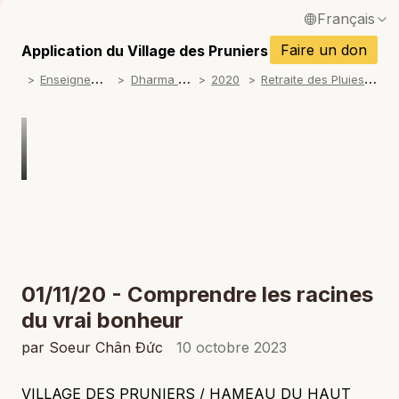
Français
P
English / Anglais
Faire un don
Application du Village des Pruniers
P
E
nseignements
D
harma talks
R
etraite des Pluies 2020
2020
Español / Espagnol
P
Deutsch / Allemand
P
Italiano / Italien
P
Português / Portugais
P
Tiếng Việt / Vietnamien
P
ภาษาไทย / Thaï
01/11/20 - Comprendre les racines
du vrai bonheur
par Soeur Chân Đức
10 octobre 2023
VILLAGE DES PRUNIERS / HAMEAU DU HAUT