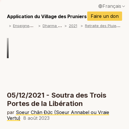
Français
P
English / Anglais
Faire un don
Application du Village des Pruniers
P
E
nseignements
D
harma talks
R
etraite des Pluies 2021
2021
Español / Espagnol
P
Deutsch / Allemand
P
Italiano / Italien
P
Português / Portugais
P
Tiếng Việt / Vietnamien
P
ภาษาไทย / Thaï
05/12/2021 - Soutra des Trois
Portes de la Libération
par
Soeur Chân Đức (Soeur Annabel ou Vraie
Vertu)
8 août 2023