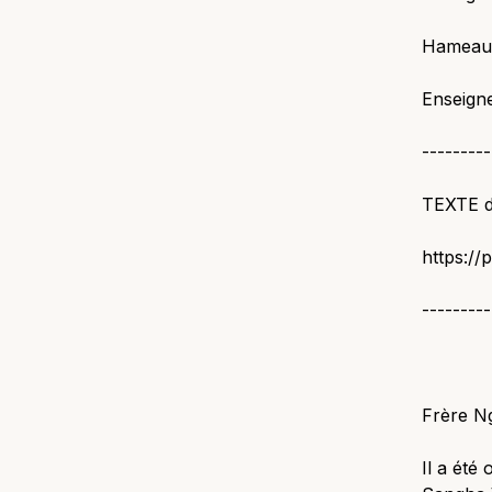
Hameau 
Enseigne
---------
TEXTE d
https://
---------
Frère N
Il a été