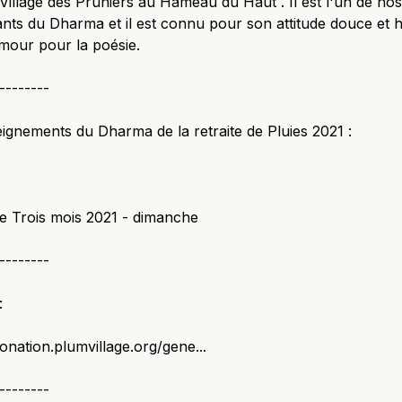
illage des Pruniers au Hameau du Haut . Il est l'un de no
nts du Dharma et il est connu pour son attitude douce et
mour pour la poésie.
--------
ignements du Dharma de la retraite de Pluies 2021 :
te Trois mois 2021 - dimanche
--------
:
donation.plumvillage.org/gene...
--------