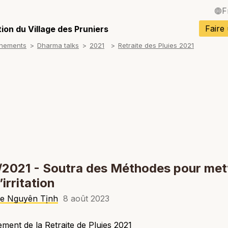
F
English / Angla
Faire
ion du Village des Pruniers
gnements
Dharma talks
2021
Retraite des Pluies 2021
Español / Espa
Deutsch / Alle
Italiano / Italien
Português / Po
Tiếng Việt / Vi
ภาษาไทย / Tha
/2021 - Soutra des Méthodes pour met
l’irritation
re Nguyên Tịnh
8 août 2023
ment de la Retraite de Pluies 2021