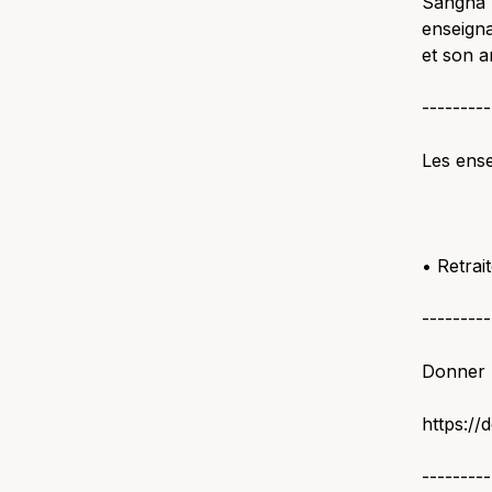
Sangha V
enseigna
et son a
---------
Les ense
• Retrai
---------
Donner 
https://
---------