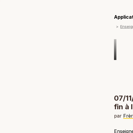
Applicat
Ensei
07/11
fin à 
par
Frè
Enseigne