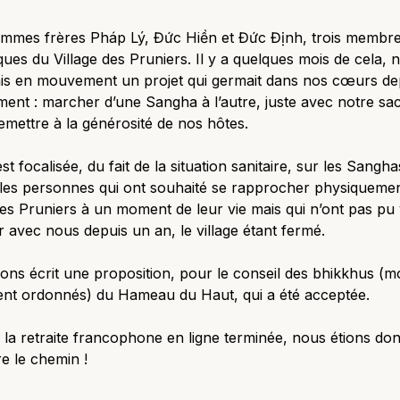
mmes frères Pháp Lý, Đức Hiền et Đức Định, trois membr
ues du Village des Pruniers. Il y a quelques mois de cela, 
is en mouvement un projet qui germait dans nos cœurs de
nt : marcher d’une Sangha à l’autre, juste avec notre sa
remettre à la générosité de nos hôtes.
est focalisée, du fait de la situation sanitaire, sur les Sangha
 les personnes qui ont souhaité se rapprocher physiqueme
des Pruniers à un moment de leur vie mais qui n’ont pas pu 
r avec nous depuis un an, le village étant fermé.
ns écrit une proposition, pour le conseil des bhikkhus (m
ent ordonnés) du Hameau du Haut, qui a été acceptée.
 la retraite francophone en ligne terminée, nous étions do
e le chemin !