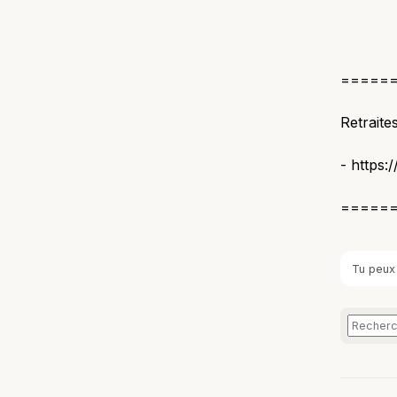
=====
Retraite
- https:
=====
Tu peux