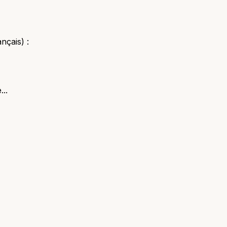
nçais) :
...