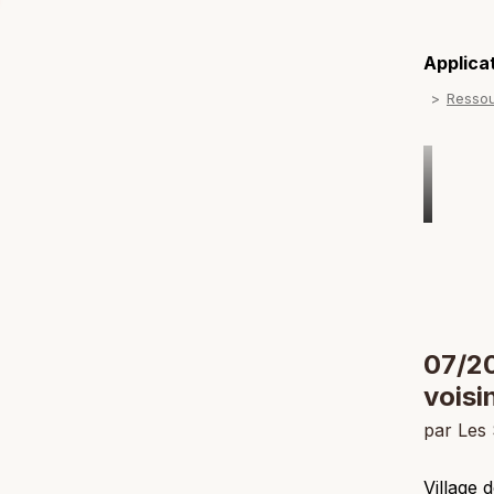
Applicat
Resso
07/20
voisi
par Les 
Village 