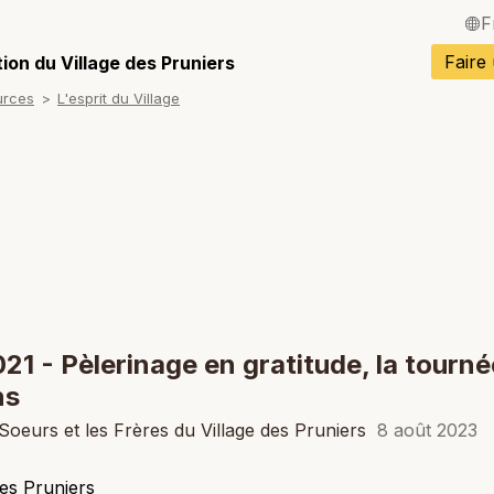
F
English / Angla
Faire
ion du Village des Pruniers
urces
L'esprit du Village
Español / Espa
Deutsch / Alle
Italiano / Italien
Português / Po
Tiếng Việt / Vi
ภาษาไทย / Tha
21 - Pèlerinage en gratitude, la tourn
ns
Soeurs et les Frères du Village des Pruniers
8 août 2023
des Pruniers