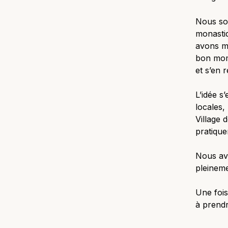
Nous so
monastiq
avons m
bon mome
et s’en 
L’idée s’
locales,
Village 
pratique
Nous avo
pleinem
Une fois
à prendr