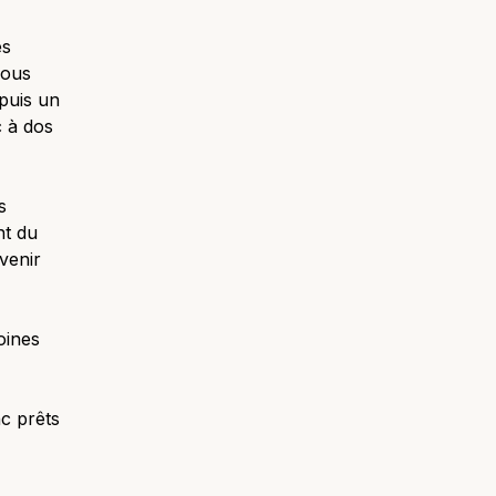
es
nous
puis un
c à dos
s
nt du
venir
oines
nc prêts