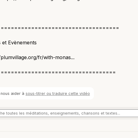
====================================
s et Evènements
//plumvillage.org/fr/with-monas...
===================================
 nous aider à
sous-titrer ou traduire cette vidéo