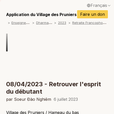
Français
P
English / Anglais
Faire un don
Application du Village des Pruniers
P
E
nseignements
D
harma talks
R
etraite Francophone 2023
2023
Español / Espagnol
P
Deutsch / Allemand
P
Italiano / Italien
P
Português / Portugais
P
Tiếng Việt / Vietnamien
P
ภาษาไทย / Thaï
08/04/2023 - Retrouver l'esprit
du débutant
par Soeur Đào Nghiêm
6 juillet 2023
Village des Pruniers / Hameau du bas