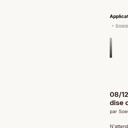
Applicat
Ensei
08/12
dise 
par Soe
N'attend