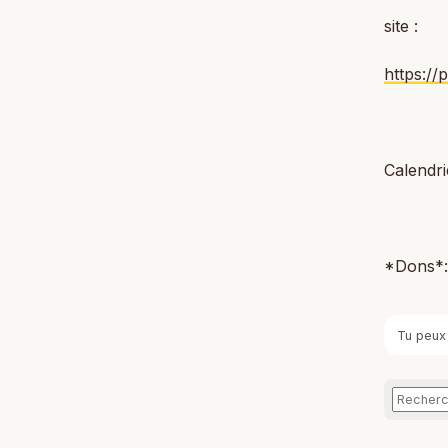
site :
https://
Calendri
*Dons*
Tu peux