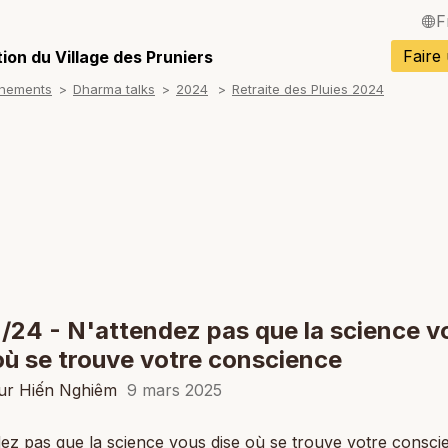
F
English / Angla
Faire
ion du Village des Pruniers
gnements
Dharma talks
2024
Retraite des Pluies 2024
Español / Espa
Deutsch / Alle
Italiano / Italien
Português / Po
Tiếng Việt / Vi
ภาษาไทย / Tha
/24 - N'attendez pas que la science v
où se trouve votre conscience
ur Hiến Nghiêm
9 mars 2025
ez pas que la science vous dise où se trouve votre consci