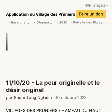
Français
P
English / Anglais
Faire un don
Application du Village des Pruniers
P
E
nseignements
D
harma talks
R
etraite des Pluies 2020
2020
Español / Espagnol
P
Deutsch / Allemand
P
Italiano / Italien
P
Português / Portugais
P
Tiếng Việt / Vietnamien
P
ภาษาไทย / Thaï
11/10/20 - La peur originelle et le
désir originel
par Soeur Lăng Nghiêm
10 octobre 2023
VILLAGES DES PRUNIERS / HAMEAU DU HAUT