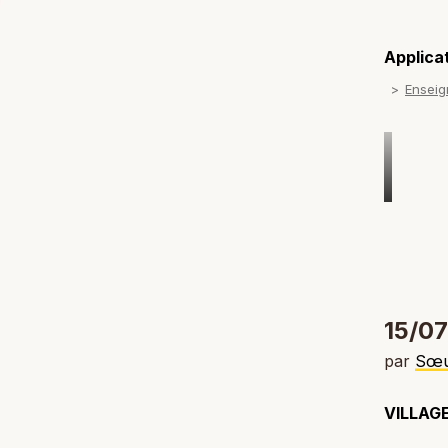
Applicat
Ensei
15/07
par
Sœu
VILLAG