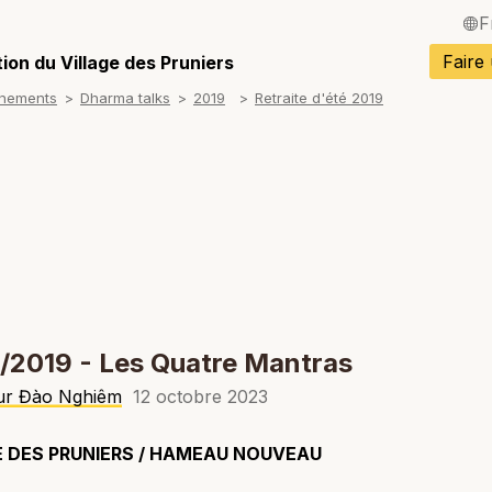
F
English / Angla
Faire
ion du Village des Pruniers
gnements
Dharma talks
2019
Retraite d'été 2019
Español / Espa
Deutsch / Alle
Italiano / Italien
Português / Po
Tiếng Việt / Vi
ภาษาไทย / Tha
/2019 - Les Quatre Mantras
r Đào Nghiêm
12 octobre 2023
E DES PRUNIERS / HAMEAU NOUVEAU