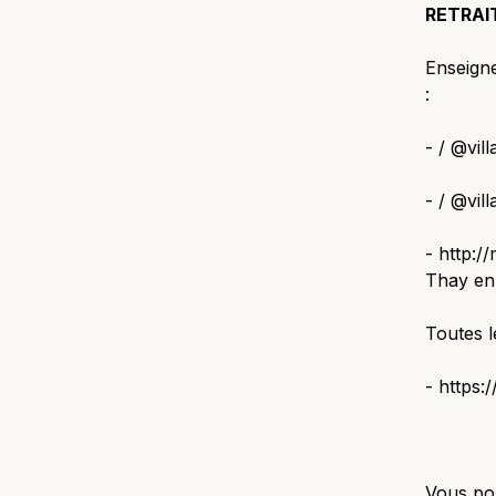
RETRAI
Enseigne
:
- / @vil
- / @vil
- http:/
Thay en 
Toutes l
- https:
Vous po