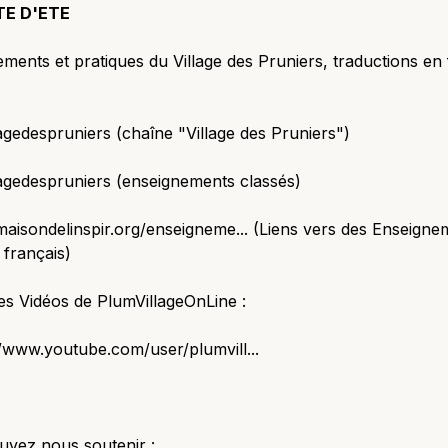
TE D'ETE
ments et pratiques du Village des Pruniers, traductions en 
lagedespruniers (chaîne "Village des Pruniers")
lagedespruniers (enseignements classés)
/maisondelinspir.org/enseigneme... (Liens vers des Enseigne
français)
es Vidéos de PlumVillageOnLine :
//www.youtube.com/user/plumvill...
uvez nous soutenir :