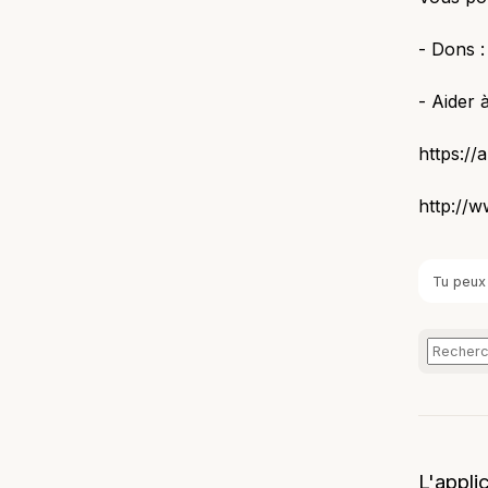
- Dons :
- Aider 
https://
http://w
Tu peux
L'appli