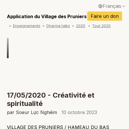
Français
P
English / Anglais
Faire un don
Application du Village des Pruniers
P
Enseignements
Dharma talks
2020
Tout 2020
Español / Espagnol
P
Deutsch / Allemand
P
Italiano / Italien
P
Português / Portugais
P
Tiếng Việt / Vietnamien
P
ภาษาไทย / Thaï
17/05/2020 - Créativité et
spiritualité
par Soeur Lực Nghiêm
10 octobre 2023
VILLAGE DES PRUNIERS / HAMEAU DU BAS