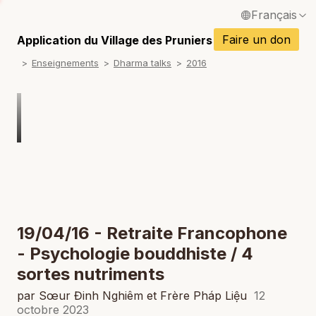
Français
P
English / Anglais
Faire un don
Application du Village des Pruniers
P
Enseignements
Dharma talks
2016
Español / Espagnol
P
Deutsch / Allemand
P
Italiano / Italien
P
Português / Portugais
P
Tiếng Việt / Vietnamien
P
ภาษาไทย / Thaï
19/04/16 - Retraite Francophone
- Psychologie bouddhiste / 4
sortes nutriments
par Sœur Đinh Nghiêm et Frère Pháp Liệu
12
octobre 2023