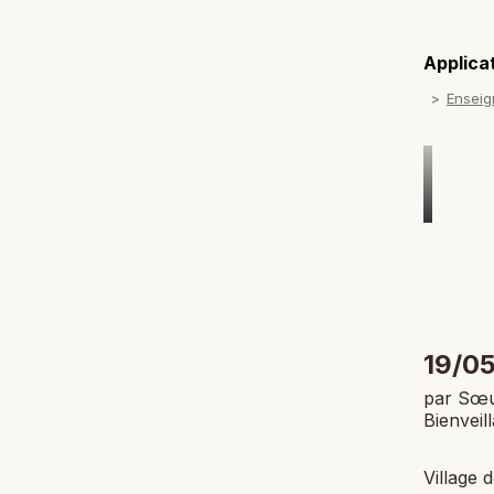
Applicat
Ensei
19/05
par Sœu
Bienveil
Village 