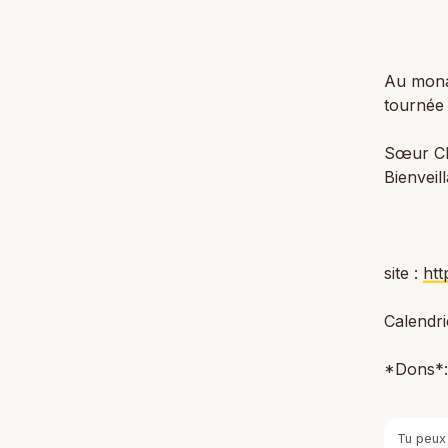
Au monas
tournée
Sœur Ch
Bienveil
site :
htt
Calendri
*Dons*
Tu peux