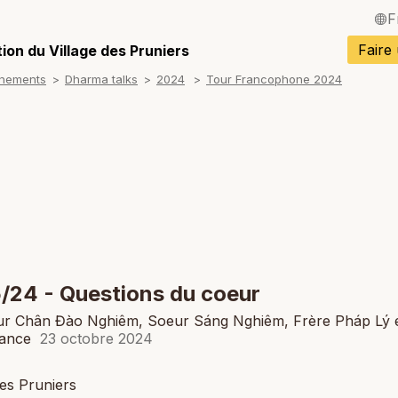
F
English / Angla
Faire
ion du Village des Pruniers
gnements
Dharma talks
2024
Tour Francophone 2024
Español / Espa
Deutsch / Alle
Italiano / Italien
Português / Po
Tiếng Việt / Vi
ภาษาไทย / Tha
/24 - Questions du coeur
r Chân Đào Nghiêm, Soeur Sáng Nghiêm, Frère Pháp Lý e
lance
23 octobre 2024
des Pruniers