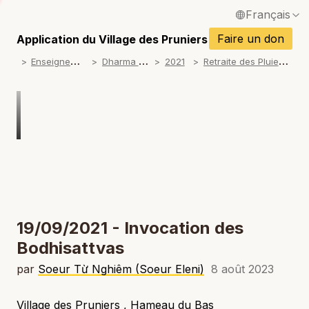
Français
P
English / Anglais
Faire un don
Application du Village des Pruniers
P
E
nseignements
D
harma talks
R
etraite des Pluies 2021
2021
Español / Espagnol
P
Deutsch / Allemand
P
Italiano / Italien
P
Português / Portugais
P
Tiếng Việt / Vietnamien
P
ภาษาไทย / Thaï
19/09/2021 - Invocation des
Bodhisattvas
par
Soeur Từ Nghiêm (Soeur Eleni)
8 août 2023
Village des Pruniers , Hameau du Bas