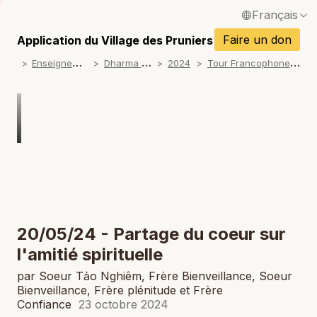
Français
P
English / Anglais
Faire un don
Application du Village des Pruniers
P
E
nseignements
D
harma talks
T
our Francophone 2024
2024
Español / Espagnol
P
Deutsch / Allemand
P
Italiano / Italien
P
Português / Portugais
P
Tiếng Việt / Vietnamien
P
ภาษาไทย / Thaï
20/05/24 - Partage du coeur sur
l'amitié spirituelle
par Soeur Tảo Nghiêm, Frère Bienveillance, Soeur
Bienveillance, Frère plénitude et Frère
Confiance
23 octobre 2024