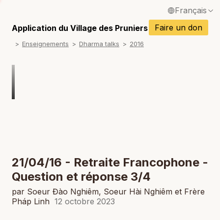
Français
P
English / Anglais
Faire un don
Application du Village des Pruniers
P
Enseignements
Dharma talks
2016
Español / Espagnol
P
Deutsch / Allemand
P
Italiano / Italien
P
Português / Portugais
P
Tiếng Việt / Vietnamien
P
ภาษาไทย / Thaï
21/04/16 - Retraite Francophone -
Question et réponse 3/4
par Soeur Đào Nghiêm, Soeur Hài Nghiêm et Frère
Pháp Linh
12 octobre 2023