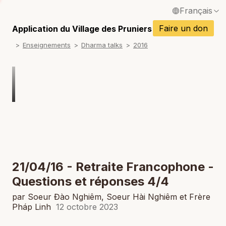
Français
P
English / Anglais
Faire un don
Application du Village des Pruniers
P
Enseignements
Dharma talks
2016
Español / Espagnol
P
Deutsch / Allemand
P
Italiano / Italien
P
Português / Portugais
P
Tiếng Việt / Vietnamien
P
ภาษาไทย / Thaï
21/04/16 - Retraite Francophone -
Questions et réponses 4/4
par Soeur Đào Nghiêm, Soeur Hài Nghiêm et Frère
Pháp Linh
12 octobre 2023