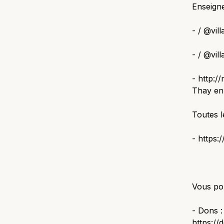
Enseigne
- / @vil
- / @vil
- http:/
Thay en 
Toutes l
- https:
Vous po
- Dons :
https://d