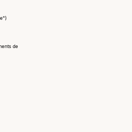
e")
ments de