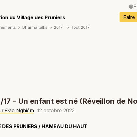
F
English / Angla
Faire
ion du Village des Pruniers
gnements
Dharma talks
2017
Tout 2017
Español / Espa
Deutsch / Alle
Italiano / Italien
Português / Po
Tiếng Việt / Vi
ภาษาไทย / Tha
/17 - Un enfant est né (Réveillon de No
r Đào Nghiêm
12 octobre 2023
E DES PRUNIERS / HAMEAU DU HAUT