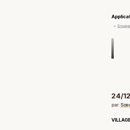
Applicat
Ensei
24/12
par
Sœu
VILLAG