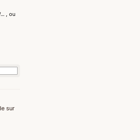
.. , ou
le sur