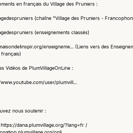
ments en français du Village des Pruniers :
lagedespruniers (chaîne "Village des Pruniers - Francophon
lagedespruniers (enseignements classés)
/maisondelinspir.org/enseigneme... (Liens vers des Enseigne
français)
es Vidéos de PlumVillageOnLine :
//www.youtube.com/user/plumvill...
uvez nous soutenir :
 https://dana.plumvillage.org/?lang=fr /
onation.plumvillage.org/onli...