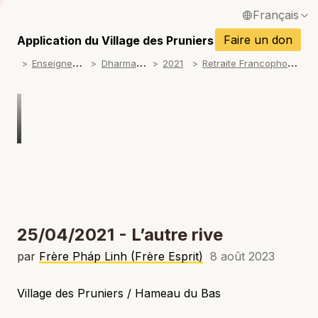
Français
P
English / Anglais
Faire un don
Application du Village des Pruniers
P
E
nseignements
D
harma talks
R
etraite Francophone 2021
2021
Español / Espagnol
P
Deutsch / Allemand
P
Italiano / Italien
P
Português / Portugais
P
Tiếng Việt / Vietnamien
P
ภาษาไทย / Thaï
25/04/2021 - L’autre rive
par
Frère Pháp Linh (Frère Esprit)
8 août 2023
Village des Pruniers / Hameau du Bas