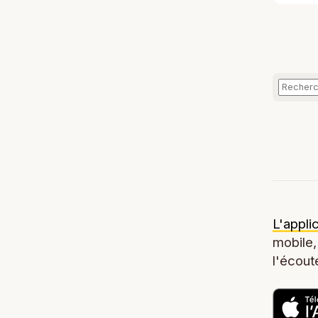
L'appli
mobile,
l'écoute