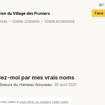
F
English / Angla
Faire
ion du Village des Pruniers
urces
Chants, Chansons
Chants en harmonie
Español / Espa
Deutsch / Alle
Italiano / Italien
Português / Po
Tiếng Việt / Vi
ภาษาไทย / Tha
ez-moi par mes vrais noms
 Soeurs du Hameau Nouveau
30 avril 2021
 nous aider à
sous-titrer ou traduire cette vidéo