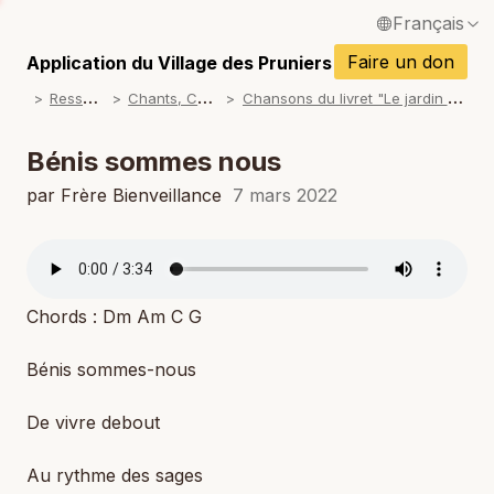
Français
P
English / Anglais
Faire un don
Application du Village des Pruniers
P
R
essources
C
hants, Chansons
C
hansons du livret "Le jardin de mon coeur"
Español / Espagnol
P
Deutsch / Allemand
Bénis sommes nous
P
Italiano / Italien
par Frère Bienveillance
7 mars 2022
P
Português / Portugais
P
Tiếng Việt / Vietnamien
P
Chords : Dm Am C G
ภาษาไทย / Thaï
Bénis sommes-nous
De vivre debout
Au rythme des sages