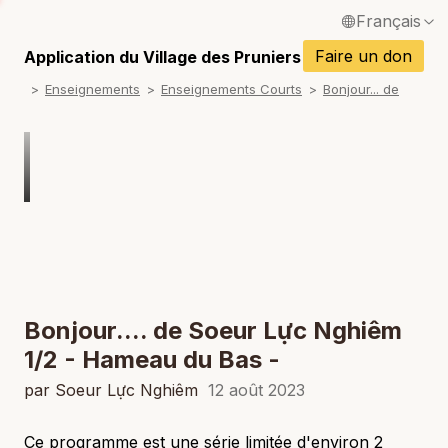
Français
P
English / Anglais
Faire un don
Application du Village des Pruniers
P
Enseignements
Enseignements Courts
Bonjour... de
Español / Espagnol
P
Deutsch / Allemand
P
Italiano / Italien
P
Português / Portugais
P
Tiếng Việt / Vietnamien
P
ภาษาไทย / Thaï
Bonjour.... de Soeur Lực Nghiêm
1/2 - Hameau du Bas -
par Soeur Lực Nghiêm
12 août 2023
Ce programme est une série limitée d'environ 2