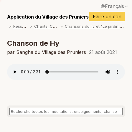
Français
P
English / Anglais
Faire un don
Application du Village des Pruniers
P
R
essources
C
hants, Chansons
C
hansons du livret "Le jardin de mon coeur"
Español / Espagnol
P
Deutsch / Allemand
Chanson de Hy
P
Italiano / Italien
par Sangha du Village des Pruniers
21 août 2021
P
Português / Portugais
P
Tiếng Việt / Vietnamien
P
ภาษาไทย / Thaï