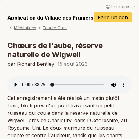
Français
English / Anglais
Faire un don
Application du Village des Pruniers
P
Méditations
Ecoute Gaïa
Español / Espagnol
P
Deutsch / Allemand
Chœurs de l'aube, réserve
P
naturelle de Wigwell
Italiano / Italien
P
par Richard Bentley
15 août 2023
Português / Portugais
P
Tiếng Việt / Vietnamien
P
ภาษาไทย / Thaï
Cet enregistrement a été réalisé un matin plutôt
frais, blotti près d'un pont traversant un petit
ruisseau qui coule dans la réserve naturelle de
Wigwell, près de Charlbury, dans l'Oxfordshire, au
Royaume-Uni. Le doux murmure du ruisseau
oriente et centre l'auditeur, tandis que les chants