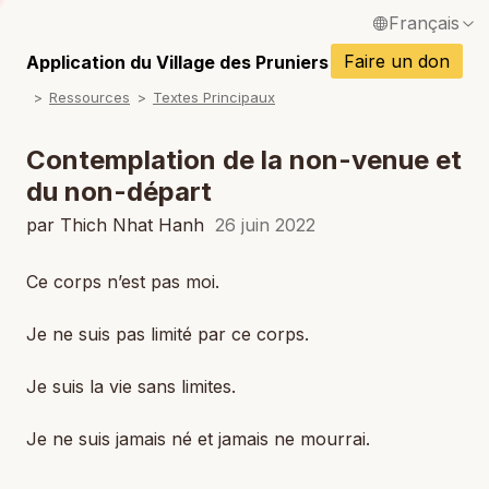
Français
P
English / Anglais
Faire un don
Application du Village des Pruniers
P
Ressources
Textes Principaux
Español / Espagnol
P
Deutsch / Allemand
Contemplation de la non-venue et
P
du non-départ
Italiano / Italien
P
par Thich Nhat Hanh
26 juin 2022
Português / Portugais
P
Tiếng Việt / Vietnamien
Ce corps n’est pas moi.
P
ภาษาไทย / Thaï
Je ne suis pas limité par ce corps.
Je suis la vie sans limites.
Je ne suis jamais né et jamais ne mourrai.