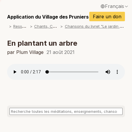
Français
P
English / Anglais
Faire un don
Application du Village des Pruniers
P
R
essources
C
hants, Chansons
C
hansons du livret "Le jardin de mon coeur"
Español / Espagnol
P
Deutsch / Allemand
En plantant un arbre
P
Italiano / Italien
par Plum Village
21 août 2021
P
Português / Portugais
P
Tiếng Việt / Vietnamien
P
ภาษาไทย / Thaï