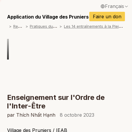
Français
P
English / Anglais
Faire un don
Application du Village des Pruniers
P
R
essources
P
ratiques du Village des Pruniers
L
es 14 entraînements à la Pleine conscience et l'Ordre de l'Inter-Être
Español / Espagnol
P
Deutsch / Allemand
P
Italiano / Italien
P
Português / Portugais
P
Tiếng Việt / Vietnamien
P
ภาษาไทย / Thaï
Enseignement sur l'Ordre de
l'Inter-Être
par Thích Nhất Hạnh
8 octobre 2023
Village des Pruniers / IEAB