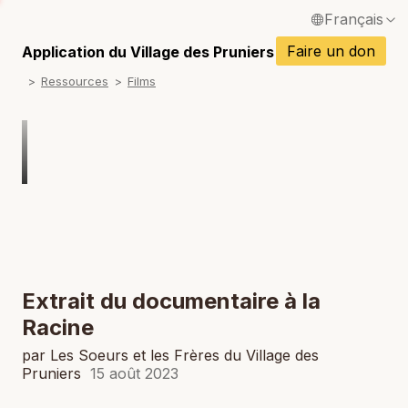
Français
P
English / Anglais
Faire un don
Application du Village des Pruniers
P
Ressources
Films
Español / Espagnol
P
Deutsch / Allemand
P
Italiano / Italien
P
Português / Portugais
P
Tiếng Việt / Vietnamien
P
ภาษาไทย / Thaï
Extrait du documentaire à la
Racine
par Les Soeurs et les Frères du Village des
Pruniers
15 août 2023