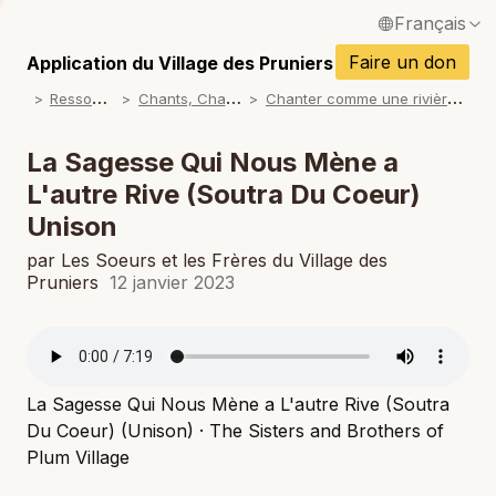
Français
P
English / Anglais
Faire un don
Application du Village des Pruniers
P
R
essources
C
hants, Chansons
C
hanter comme une rivière (Album)
Español / Espagnol
P
Deutsch / Allemand
La Sagesse Qui Nous Mène a
P
L'autre Rive (Soutra Du Coeur)
Italiano / Italien
Unison
P
Português / Portugais
par Les Soeurs et les Frères du Village des
P
Tiếng Việt / Vietnamien
Pruniers
12 janvier 2023
P
ภาษาไทย / Thaï
La Sagesse Qui Nous Mène a L'autre Rive (Soutra
Du Coeur) (Unison) · The Sisters and Brothers of
Plum Village