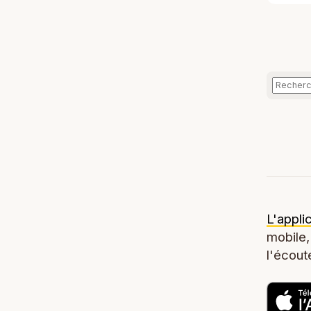
L'appli
mobile,
l'écoute