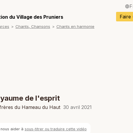
F
English / Angla
Faire
ion du Village des Pruniers
urces
Chants, Chansons
Chants en harmonie
Español / Espa
Deutsch / Alle
Italiano / Italien
Português / Po
Tiếng Việt / Vi
ภาษาไทย / Tha
yaume de l'esprit
 frères du Hameau du Haut
30 avril 2021
 nous aider à
sous-titrer ou traduire cette vidéo