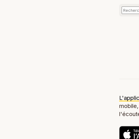
L'appli
mobile,
l'écoute