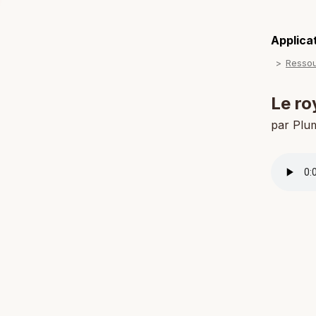
Applicat
Resso
Le ro
par Plum