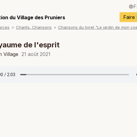
F
English / Angla
Faire
ion du Village des Pruniers
urces
Chants, Chansons
Chansons du livret "Le jardin de mon co
Español / Espa
Deutsch / Alle
yaume de l'esprit
Italiano / Italien
 Village
21 août 2021
Português / Po
Tiếng Việt / Vi
ภาษาไทย / Tha