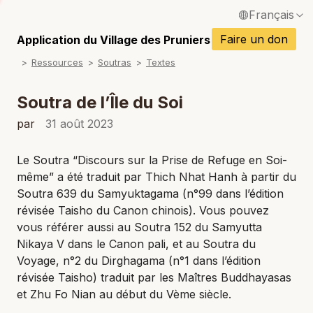
Français
P
English / Anglais
Faire un don
Application du Village des Pruniers
P
Ressources
Soutras
Textes
Español / Espagnol
P
Deutsch / Allemand
Soutra de l’Île du Soi
P
Italiano / Italien
par
31 août 2023
P
Português / Portugais
Le Soutra “Discours sur la Prise de Refuge en Soi-
P
même” a été traduit par Thich Nhat Hanh à partir du
Tiếng Việt / Vietnamien
Soutra 639 du
Samyuktagama
(n°99 dans l’édition
P
ภาษาไทย / Thaï
révisée
Taisho
du Canon chinois
)
. Vous pouvez
vous référer aussi au Soutra 152 du
Samyutta
Nikaya
V dans le Canon pali, et au
Soutra du
Voyage
, n°2 du
Dirghagama
(n°1 dans l’édition
révisée
Taisho
) traduit par les Maîtres Buddhayasas
et Zhu Fo Nian au début du Vème siècle.