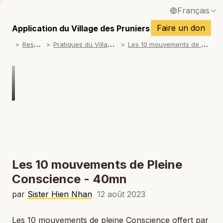
Français
P
English / Anglais
Faire un don
Application du Village des Pruniers
P
R
essources
P
ratiques du Village des Pruniers
L
es 10 mouvements de pleine Conscience
Español / Espagnol
P
Deutsch / Allemand
P
Italiano / Italien
P
Português / Portugais
P
Tiếng Việt / Vietnamien
P
ภาษาไทย / Thaï
Les 10 mouvements de Pleine
Conscience - 40mn
par
Sister Hien Nhan
12 août 2023
Les 10 mouvements de pleine Conscience offert par