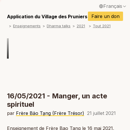
Français
P
English / Anglais
Faire un don
Application du Village des Pruniers
P
Enseignements
Dharma talks
2021
Tout 2021
Español / Espagnol
P
Deutsch / Allemand
P
Italiano / Italien
P
Português / Portugais
P
Tiếng Việt / Vietnamien
P
ภาษาไทย / Thaï
16/05/2021 - Manger, un acte
spirituel
par
Frère Bảo Tạng (Frère Trésor)
21 juillet 2021
Enseignement de Frère Bao Tang le 16 mai 2021,