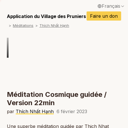
Français
P
English / Anglais
Faire un don
Application du Village des Pruniers
P
Méditations
Thích Nhất Hạnh
Español / Espagnol
P
Deutsch / Allemand
P
Italiano / Italien
P
Português / Portugais
P
Tiếng Việt / Vietnamien
P
ภาษาไทย / Thaï
Méditation Cosmique guidée /
Version 22min
par
Thích Nhất Hạnh
6 février 2023
Une superbe méditation guidée par Thich Nhat