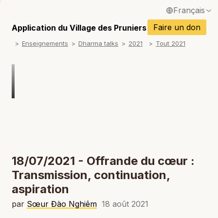
Français
P
English / Anglais
Faire un don
Application du Village des Pruniers
P
Enseignements
Dharma talks
2021
Tout 2021
Español / Espagnol
P
Deutsch / Allemand
P
Italiano / Italien
P
Português / Portugais
P
Tiếng Việt / Vietnamien
P
ภาษาไทย / Thaï
18/07/2021 - Offrande du cœur :
Transmission, continuation,
aspiration
par
Sœur Đào Nghiêm
18 août 2021