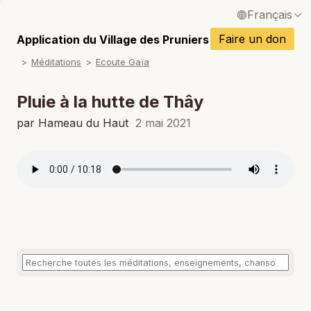
Français
English / Anglais
Faire un don
Application du Village des Pruniers
P
Méditations
Ecoute Gaïa
Español / Espagnol
P
Deutsch / Allemand
Pluie à la hutte de Thây
Italiano / Italien
par Hameau du Haut
2 mai 2021
P
Português / Portugais
P
Tiếng Việt / Vietnamien
P
ภาษาไทย / Thaï