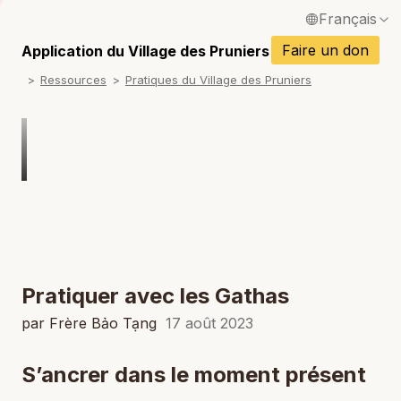
Français
P
English / Anglais
Faire un don
Application du Village des Pruniers
P
Ressources
Pratiques du Village des Pruniers
Español / Espagnol
P
Deutsch / Allemand
P
Italiano / Italien
P
Português / Portugais
P
Tiếng Việt / Vietnamien
P
ภาษาไทย / Thaï
Pratiquer avec les Gathas
par Frère Bảo Tạng
17 août 2023
S’ancrer dans le moment présent