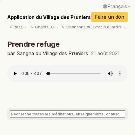
Français
P
English / Anglais
Faire un don
Application du Village des Pruniers
P
R
essources
C
hants, Chansons
C
hansons du livret "Le jardin de mon coeur"
Español / Espagnol
P
Deutsch / Allemand
Prendre refuge
P
Italiano / Italien
par Sangha du Village des Pruniers
21 août 2021
P
Português / Portugais
P
Tiếng Việt / Vietnamien
P
ภาษาไทย / Thaï