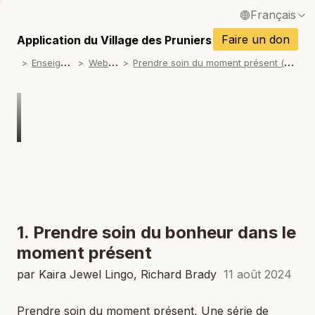
Français
P
English / Anglais
Faire un don
Application du Village des Pruniers
P
E
nseignements
W
ebinaires
P
rendre soin du moment présent (pour les éducateurs)
Español / Espagnol
P
Deutsch / Allemand
P
Italiano / Italien
P
Português / Portugais
P
Tiếng Việt / Vietnamien
P
ภาษาไทย / Thaï
1. Prendre soin du bonheur dans le
moment présent
par Kaira Jewel Lingo, Richard Brady
11 août 2024
Prendre soin du moment présent, Une série de