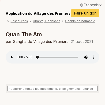
Français
P
English / Anglais
Faire un don
Application du Village des Pruniers
P
Ressources
Chants, Chansons
Chants en harmonie
Español / Espagnol
P
Deutsch / Allemand
Quan The Am
P
Italiano / Italien
par Sangha du Village des Pruniers
21 août 2021
P
Português / Portugais
P
Tiếng Việt / Vietnamien
P
ภาษาไทย / Thaï