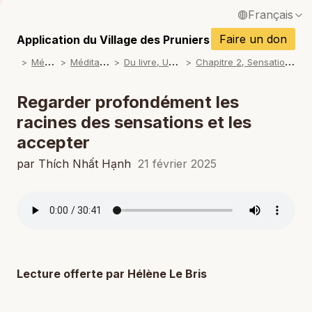
Français
P
English / Anglais
Faire un don
Application du Village des Pruniers
P
M
éditations
M
éditations guidées
D
u livre, Un lotus s'épanouit
C
hapitre 2, Sensations et formations mentales
Español / Espagnol
P
Deutsch / Allemand
Regarder profondément les
P
racines des sensations et les
Italiano / Italien
accepter
P
Português / Portugais
par Thích Nhất Hạnh
21 février 2025
P
Tiếng Việt / Vietnamien
P
ภาษาไทย / Thaï
Lecture offerte par Hélène Le Bris