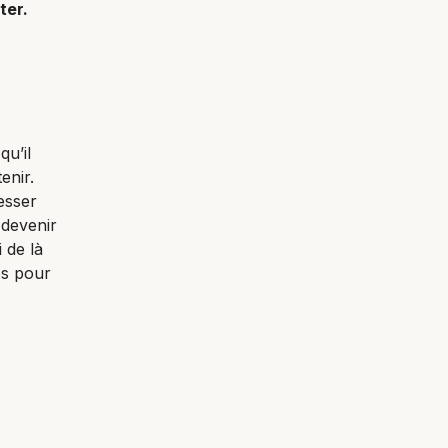
ter.
qu’il
enir.
esser
 devenir
 de là
es pour