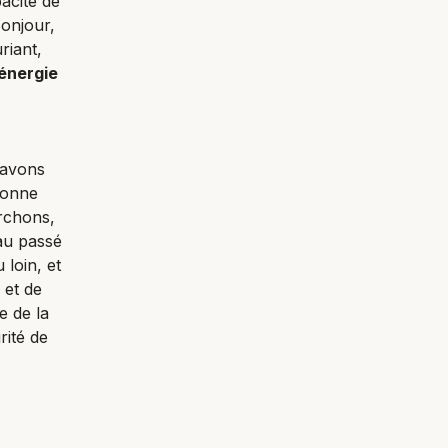
acité de
Bonjour,
riant,
’énergie
savons
sonne
rchons,
au passé
loin, et
 et de
e de la
rité de