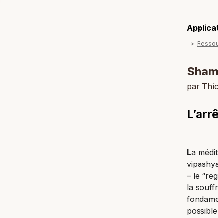
Applicat
Resso
Shama
par Thí
L’arr
L
a médi
vipashy
– le “re
la souff
fondamen
possible