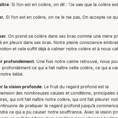
ître
. Si l’on est en colère, on dit : “Je sais que la colère es
r.
SI l’on est en colère, on ne le nie pas. On accepte ce qui
ser
. On prend sa colère dans ses bras comme une mère pr
é en pleurs dans ses bras. Notre pleine conscience embra
otion et cela suffit déjà à calmer notre colère et à nous ca
er profondément
. Une fois notre calme retrouvé, nous p
 profondément ce qui a fait naître cette colère, ce qui a ca
 notre bébé.
r la vision profonde
. Le fruit du regard profond est la
nsion des nombreuses causes et conditions, principales e
res, qui ont fait naître notre colère, qui ont fait pleurer no
ntinuons de pratiquer le regard profond jusqu’à commence
re ce qui a pu causer notre souffrance. Avec la vision p