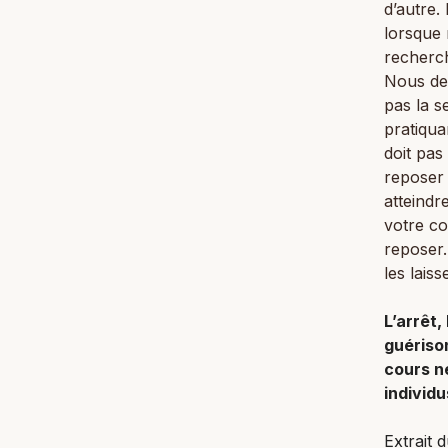
d’autre.
lorsque
recherc
Nous dev
pas la s
pratiqua
doit pas
reposer 
atteindr
votre co
reposer.
les lais
L’arrêt,
guérison
cours n
individ
Extrait 