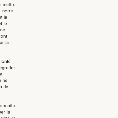
n mettre
, notre
t la
t le
ine
sont
er la
lonté.
egretter
et
n ne
tude
onnaître
er la