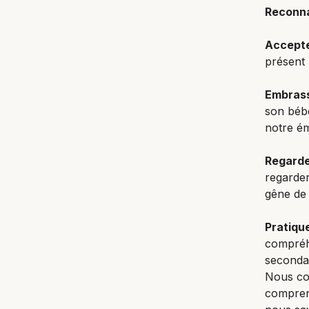
Reconna
Accepte
présent
Embras
son béb
notre ém
Regard
regarder
gêne de
Pratique
compréhe
secondai
Nous co
comprend