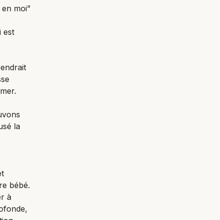
t en moi”
 est
endrait
sse
lmer.
ouvons
usé la
t
tre bébé.
r à
rofonde,