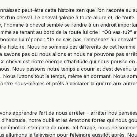
nnaissez peut-être cette histoire zen que l’on raconte au su
 d’un cheval. Le cheval galope à toute allure et, de toute
, l’homme à cheval semble se rendre à un endroit importa
mme se tenant au bord de la route lui crie : “Où vas-tu?” et
homme lui répond : “Je ne sais pas. Demandez au cheval.” 
tre histoire. Nous ne sommes pas différents de cet homme
e savons pas où nous allons et nous ne pouvons pas arrêt
Ce cheval est notre énergie d’habitude qui nous pousse en 
ous. Nous passons notre temps à courir et c’est devenu u
e. Nous luttons tout le temps, même en dormant. Nous so
ontre nous-mêmes et prêts à déclarer la guerre aux autres
vons apprendre l’art de nous arrêter – arrêter nos pensée
 d’habitude, notre oubli et les émotions fortes qui nous go
une émotion s’empare de nous, tel l’orage, nous ne somme
us allumons la télévision pour l’éteindre aussitôt après. No