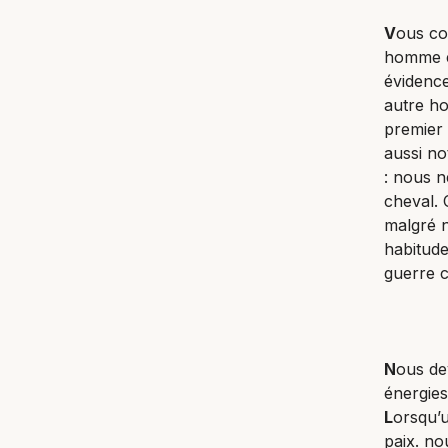
V
ous co
homme et
évidence
autre ho
premier 
aussi no
: nous n
cheval. 
malgré n
habitud
guerre c
N
ous de
énergies
L
orsqu’
paix. no