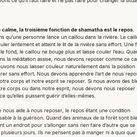
ons ce qu’il faut faire et ne pas faire pour changer la situa
e calme, la troisième fonction de shamatha est le repos
.
s qu’une personne lance un caillou dans la rivière. Le cail
uler lentement et atteint le lit de la rivière sans effort. Une f
t le fond, le caillou ne bouge plus et laisse couler l’eau. Qu
ns la méditation assise, nous devons reposer comme ce cai
vons nous laisser couleur naturellement dans la position 
er sans effort. Nous devons apprendre l’art de nous repo
notre corps et notre esprit se reposer. Si nous avons des b
tre corps ou dans notre esprit, nous devons nous reposer
ce qu’elles puissent guérir d’elles-mêmes.
 nous aide à nous reposer, le repos étant une condition
sable à la guérison. Quand des animaux de la forêt sont bles
t un endroit pour s’allonger sans rien faire d’autre que se
plusieurs jours. Ils ne pensent pas à manger ni à quoi que 