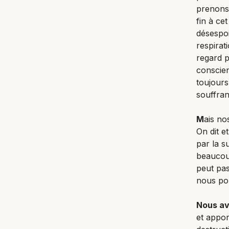
prenons
fin à ce
désespoi
respirat
regard p
conscien
toujours
souffran
M
ais no
On dit e
par la s
beaucoup
peut pas
nous pou
Nous av
et appor