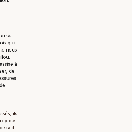
tion.
lou se
ois qu’il
and nous
llou.
assise à
ser, de
lessures
 de
sés, ils
 reposer
ce soit