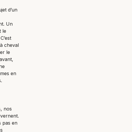
jet d’un
nt. Un
 le
C’est
 à cheval
er le
avant,
ne
mmes en
.
s, nos
uvernent.
s pas en
us