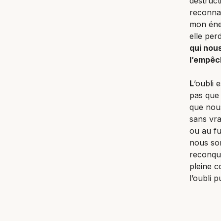
destruct
reconnaî
mon éner
elle per
qui nou
l’empêc
L
’oubli 
pas que
que nous
sans vra
ou au fu
nous som
reconqué
pleine c
l’oubli p