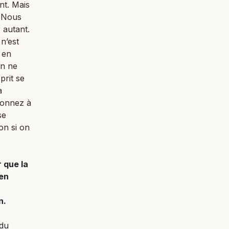
ent. Mais
! Nous
 autant.
n’est
 en
on ne
prit se
à
 donnez à
se
on si on
r que la
 en
n.
 du