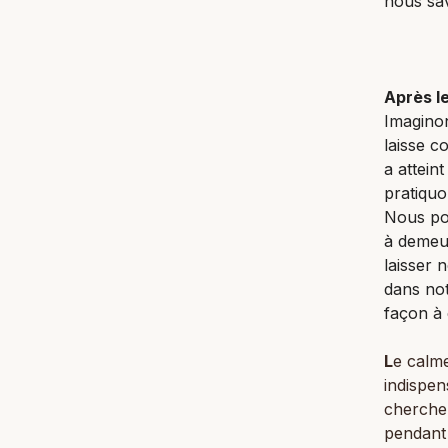
nous sav
Après l
Imaginon
laisse co
a attein
pratiquo
Nous pou
à demeur
laisser 
dans no
façon à 
L
e calme
indispen
cherchen
pendant 