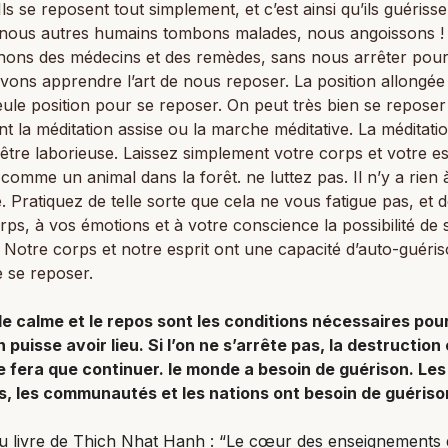
 Ils se reposent tout simplement, et c’est ainsi qu’ils guériss
 nous autres humains tombons malades, nous angoissons 
hons des médecins et des remèdes, sans nous arrêter pour
ons apprendre l’art de nous reposer. La position allongée 
eule position pour se reposer. On peut très bien se reposer
nt la méditation assise ou la marche méditative. La méditati
 être laborieuse. Laissez simplement votre corps et votre es
comme un animal dans la forêt. ne luttez pas. Il n’y a rien 
e. Pratiquez de telle sorte que cela ne vous fatigue pas, et
rps, à vos émotions et à votre conscience la possibilité de 
 Notre corps et notre esprit ont une capacité d’auto-guéris
se se reposer.
 le calme et le repos sont les conditions nécessaires pou
 puisse avoir lieu. Si l’on ne s’arrête pas, la destruction
e fera que continuer. le monde a besoin de guérison. Les
us, les communautés et les nations ont besoin de guériso
du livre de Thich Nhat Hanh : “Le cœur des enseignements