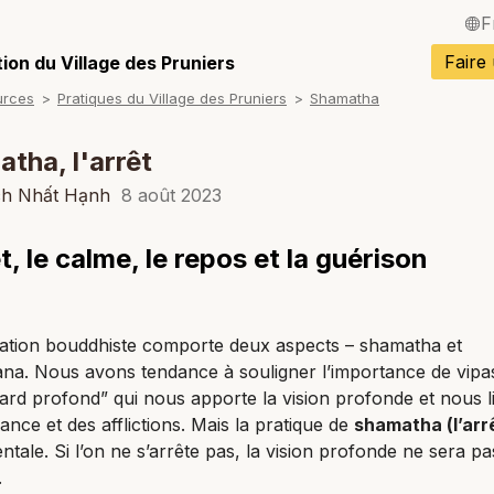
F
English / Angla
Faire
ion du Village des Pruniers
urces
Pratiques du Village des Pruniers
Shamatha
Español / Espa
Deutsch / Alle
tha, l'arrêt
Italiano / Italien
ch Nhất Hạnh
8 août 2023
Português / Po
êt, le calme, le repos et la guérison
Tiếng Việt / Vi
ภาษาไทย / Tha
tation bouddhiste comporte deux aspects – shamatha et
ana. Nous avons tendance à souligner l’importance de vip
gard profond” qui nous apporte la vision profonde et nous l
rance et des afflictions. Mais la pratique de
shamatha (l’arr
tale. Si l’on ne s’arrête pas, la vision profonde ne sera pa
.