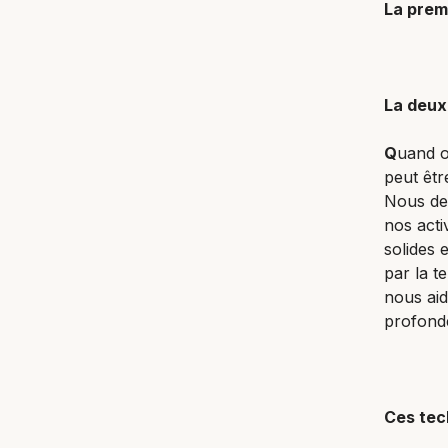
La premi
La deux
Q
uand o
peut êtr
Nous dev
nos acti
solides 
par la t
nous aid
profond
Ces tec