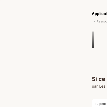
Applicat
Resso
Si ce
par Les
Tu peux