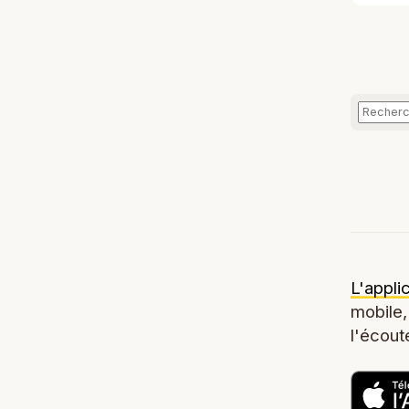
L'appli
mobile,
l'écoute