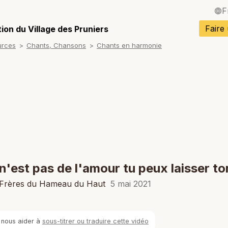
F
English / Angla
Faire
ion du Village des Pruniers
urces
Chants, Chansons
Chants en harmonie
Español / Espa
Deutsch / Alle
Italiano / Italien
Português / Po
Tiếng Việt / Vi
ภาษาไทย / Tha
 n'est pas de l'amour tu peux laisser t
 Frères du Hameau du Haut
5 mai 2021
 nous aider à
sous-titrer ou traduire cette vidéo