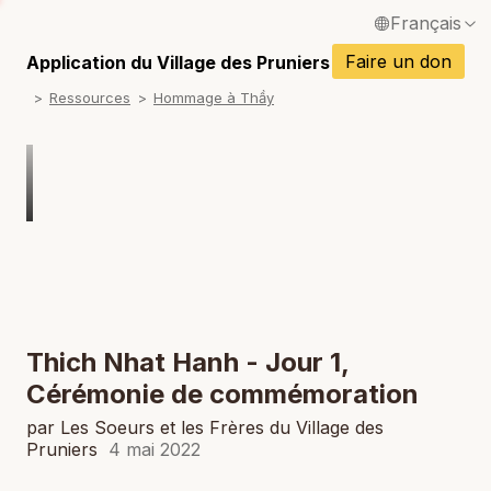
Français
P
English / Anglais
Faire un don
Application du Village des Pruniers
P
Ressources
Hommage à Thầy
Español / Espagnol
P
Deutsch / Allemand
P
Italiano / Italien
P
Português / Portugais
P
Tiếng Việt / Vietnamien
P
ภาษาไทย / Thaï
Thich Nhat Hanh - Jour 1,
Cérémonie de commémoration
par Les Soeurs et les Frères du Village des
Pruniers
4 mai 2022