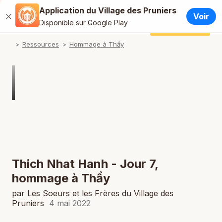
Application du Village des Pruniers
Français
Voir
Fermer
P
Disponible sur Google Play
English / Anglais
Faire un don
Application du Village des Pruniers
P
Ressources
Hommage à Thầy
Español / Espagnol
P
Deutsch / Allemand
P
Italiano / Italien
P
Português / Portugais
P
Tiếng Việt / Vietnamien
P
ภาษาไทย / Thaï
Thich Nhat Hanh - Jour 7,
hommage à Thầy
par Les Soeurs et les Frères du Village des
Pruniers
4 mai 2022