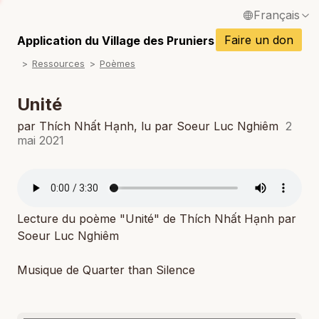
Français
P
English / Anglais
Faire un don
Application du Village des Pruniers
P
Ressources
Poèmes
Español / Espagnol
P
Deutsch / Allemand
Unité
P
Italiano / Italien
par Thích Nhất Hạnh, lu par Soeur Luc Nghiêm
2
mai 2021
P
Português / Portugais
P
Tiếng Việt / Vietnamien
P
ภาษาไทย / Thaï
Lecture du poème "Unité" de Thích Nhất Hạnh par
Soeur Luc Nghiêm
Musique de Quarter than Silence