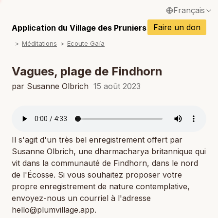
Français
English / Anglais
Faire un don
Application du Village des Pruniers
P
Méditations
Ecoute Gaïa
Español / Espagnol
P
Deutsch / Allemand
Vagues, plage de Findhorn
Italiano / Italien
par Susanne Olbrich
15 août 2023
P
Português / Portugais
P
Tiếng Việt / Vietnamien
P
Il s'agit d'un très bel enregistrement offert par
ภาษาไทย / Thaï
Susanne Olbrich, une dharmacharya britannique qui
vit dans la communauté de Findhorn, dans le nord
de l'Écosse. Si vous souhaitez proposer votre
propre enregistrement de nature contemplative,
envoyez-nous un courriel à l'adresse
hello@plumvillage.app.